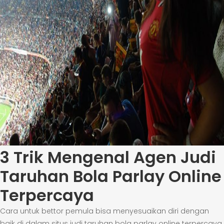
3 Trik Mengenal Agen Judi
Taruhan Bola Parlay Online
Terpercaya
Cara untuk bettor pemula bisa menyesuaikan diri dengan
baik di dalam situs judi taruhan bola parlay online terpercaya