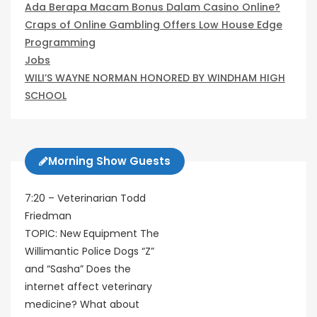
Ada Berapa Macam Bonus Dalam Casino Online?
Craps of Online Gambling Offers Low House Edge
Programming
Jobs
WILI’S WAYNE NORMAN HONORED BY WINDHAM HIGH
SCHOOL
Morning Show Guests
7:20 – Veterinarian Todd
Friedman
TOPIC: New Equipment The
Willimantic Police Dogs “Z”
and “Sasha” Does the
internet affect veterinary
medicine? What about