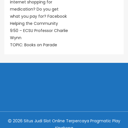
internet shopping for
medication? Do you get
what you pay for? Facebook
Helping the Community
9:50 – ECSU Professor Charlie
Wynn
TOPIC: Books on Parade
2026 Situs Judi Slot Online Terpercaya Pragmatic Play