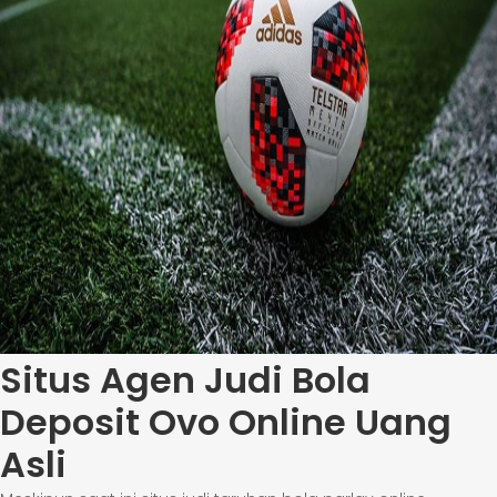
Situs Agen Judi Bola
Deposit Ovo Online Uang
Asli