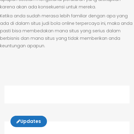
karena akan ada konsekuensi untuk mereka.
Ketika anda sudah merasa lebih familiar dengan apa yang
ada di dalam situs judi bola online terpercaya ini, maka anda
pasti bisa membedakan mana situs yang serius dalam
berbisnis dan mana situs yang tidak memberikan anda
keuntungan apapun.
Updates